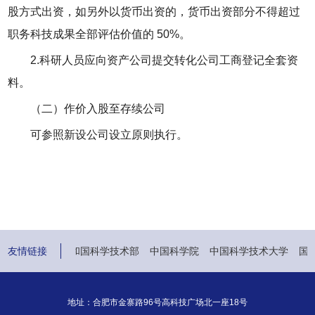
股方式出资，如另外以货币出资的，货币出资部分不得超过
职务科技成果全部评估价值的 50%。
2.科研人员应向资产公司提交转化公司工商登记全套资
料。
（二）作价入股至存续公司
可参照新设公司设立原则执行。
部
友情链接
中华人民共和国科学技术部
中国科学院
中国科学技术大学
国科
地址：合肥市金寨路96号高科技广场北一座18号