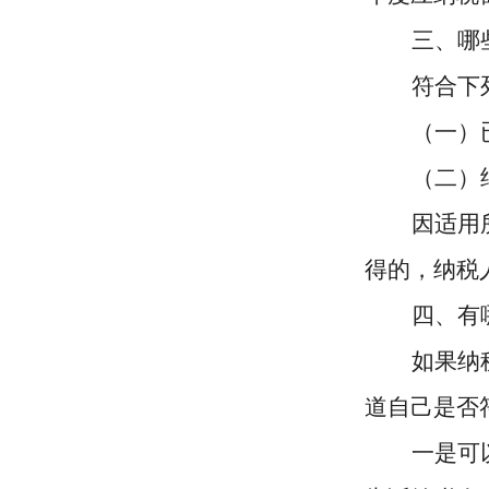
三、哪
符合下
（一）
（二）
因适用
得的，纳税
四、有
如果纳
道自己是否
一是可