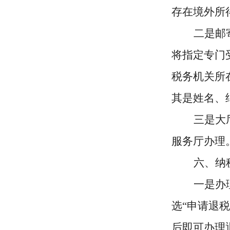
存在境外所
二是邮
将指定专门
税务机关所
其是姓名、
三是大
服务厅办理
六
、
纳
一是办
选
“申请退
后即可办理