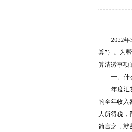
2022
算
”
）
。为帮
算清缴事项
一
、
什
年度汇
的全年收入
人所得税，
简言之，就