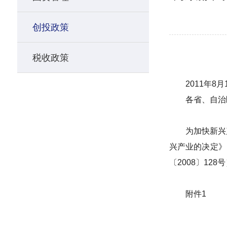
创投政策
税收政策
2011
年
8
月
各省、自治
为加快新兴
兴产业的决定》
〔
2008
〕
128
号
附件
1