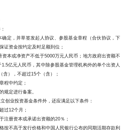
件：
本确定，并草签发起人协议、参股基金章程（合伙协议，下
保证资金按约定及时足额到位；
册资本或净资产不低于
5000
万元人民币；地方政府出资额不
于
1.5
亿元人民币，其中除参股基金管理机构外的单个出资人
（含），不超过
15
个（含）；
章程中约定；
的规定进行备案。
设立创业投资基金条件外，还应满足以下条件：
超过
12
个月；
于注册资本或承诺出资额的
20
％；
格按不高于发行价格和中国人民银行公布的同期活期存款利