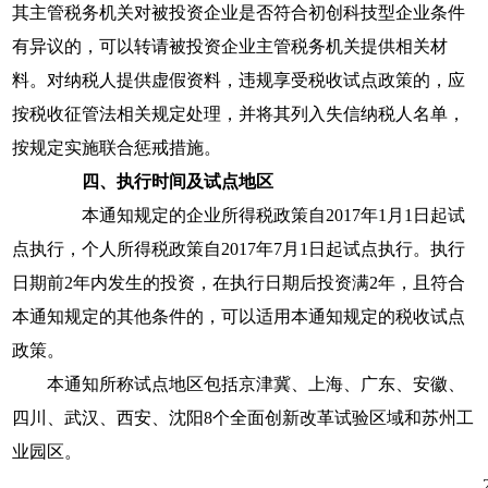
其主管税务机关对被投资企业是否符合初创科技型企业条件
有异议的，可以转请被投资企业主管税务机关提供相关材
料。对纳税人提供虚假资料，违规享受税收试点政策的，应
按税收征管法相关规定处理，并将其列入失信纳税人名单，
按规定实施联合惩戒措施。
四、执行时间及试点地区
本通知规定的企业所得税政策自
2017
年
1
月
1
日起试
点执行，个人所得税政策自
2017
年
7
月
1
日起试点执行。
执行
日期前
2
年内发生的投资，在执行日期后投资满
2
年，且符合
本通知规定的其他条件的，
可以适用本通知规定的税收试点
政策。
本通知所称试点地区包括京津冀、上海、广东、安徽、
四川、武汉、西安、沈阳
8
个全面创新改革试验区域和苏州工
业园区。