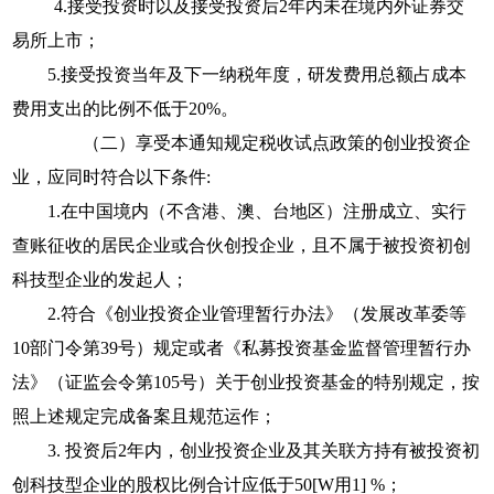
4.
接受投资时以及接受投资后
2
年内未在境内外证券交
易所上市；
5.
接受投资当年及下一纳税年度，研发费用总额占成本
费用支出的比例不低于
20%
。
（二）
享受本通知规定税收试点政策的创业投资企
业，应同时符合以下条件
:
1.
在中国境内（不含港、澳、台地区）注册成立、实行
查账征收的居民企业或合伙创投企业，且不属于被投资初创
科技型企业的发起人；
2.
符合《创业投资企业管理暂行办法》（发展改革委等
10
部门令第
39
号）规定或者《私募投资基金监督管理暂行办
法》（证监会令第
105
号）关于创业投资基金的特别规定，按
照上述规定完成备案且规范运作；
3.
投资后
2
年内，创业投资企业及其关联方持有被投资初
创科技型企业的股权比例合计应低于
50
[W用1]
%
；