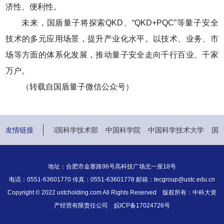
济性、便利性。
未来，国盾量子将探索QKD、“QKD+PQC”等量子安全
技术的多元应用场景，提升产业化水平。以技术、业务、市
场等方面的体系化发展，推动量子安全走向千行百业、千家
万户。
（转载自国盾量子微信公众号）
部
友情链接
中华人民共和国科学技术部
中国科学院
中国科学技术大学
国科
地址：合肥市金寨路96号高科技广场北一座18号
电话：0551-63601770 传真：0551-63601778 邮箱：tecgroup@ustc.edu.cn
Copyright © 2022 ustcholding.com All Rights Reserved 版权所有：中科大资
产经营有限责任公司
皖ICP备17024726号