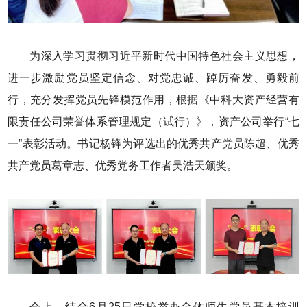
为深入学习贯彻习近平新时代中国特色社会主义思想，
进一步激励党员坚定信念、对党忠诚、踔厉奋发、勇毅前
行，充分发挥党员先锋模范作用，根据《中科大资产经营有
限责任公司荣誉体系管理规定（试行）》，资产公司举行“七
一”表彰活动。书记杨锋为评选出的优秀共产党员陈超、优秀
共产党员葛章志、优秀党务工作者吴浩天颁奖。
会上，结合6月25日学校举办全体师生党员基本培训