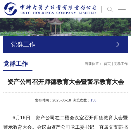
党群工作
党群工作
当前位置：
首页
党群工作
资产公司召开师德教育大会暨警示教育大会
发布时间：2025-06-18 浏览次数：
158
6月16日，资产公司在二楼会议室召开师德教育大会暨
警示教育大会。会议由资产公司党工委书记、直属党支部书