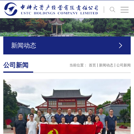
新闻动态
公司新闻
当前位置：
首页
新闻动态
公司新闻