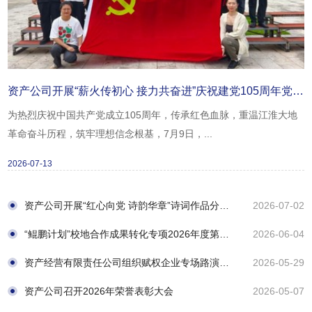
资产公司开展“薪火传初心 接力共奋进”庆祝建党105周年党工共建活动
为热烈庆祝中国共产党成立105周年，传承红色血脉，重温江淮大地
革命奋斗历程，筑牢理想信念根基，7月9日，...
2026-07-13
资产公司开展“红心向党 诗韵华章”诗词作品分享会
2026-07-02
“鲲鹏计划”校地合作成果转化专项2026年度第二批在肥项目评审会成功举办
2026-06-04
资产经营有限责任公司组织赋权企业专场路演活动
2026-05-29
资产公司召开2026年荣誉表彰大会
2026-05-07