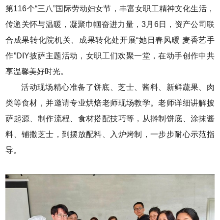
第116个“三八”国际劳动妇女节，丰富女职工精神文化生活，
传递关怀与温暖，凝聚巾帼奋进力量，3月6日，资产公司联
合成果转化院机关、成果转化处开展“她日春风暖 麦香艺手
作”DIY披萨主题活动，女职工们欢聚一堂，在动手创作中共
享温馨美好时光。
活动现场精心准备了饼底、芝士、酱料、新鲜蔬果、肉
类等食材，并邀请专业烘焙老师现场教学。老师详细讲解披
萨起源、制作流程、食材搭配技巧等，从擀制饼底、涂抹酱
料、铺撒芝士，到摆放配料、入炉烤制，一步步耐心示范指
导。