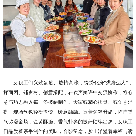
女职工们兴致盎然、热情高涨，纷纷化身“烘焙达人”，
揉面团、铺食材、创意搭配，在欢声笑语中交流协作，将心
意与巧思融入每一份披萨制作。大家或精心摆盘、或创意混
搭，现场气氛轻松愉悦、暖意融融。随着烤箱升温，阵阵香
气弥漫全场，金黄酥脆、香气扑鼻的披萨陆续出炉，女职工
们品尝着亲手制作的美味，合影留念，脸上洋溢着幸福与满