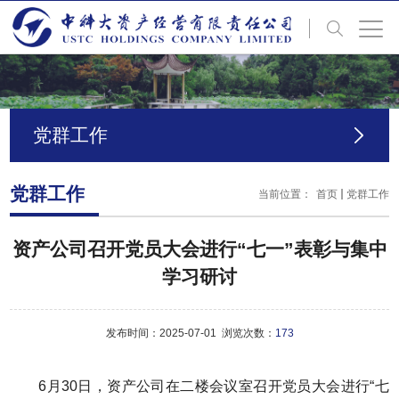
党群工作
党群工作
当前位置：
首页
党群工作
资产公司召开党员大会进行“七一”表彰与集中
学习研讨
发布时间：2025-07-01 浏览次数：
173
6月30日，资产公司在二楼会议室召开党员大会进行“七