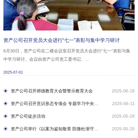
资产公司召开党员大会进行“七一”表彰与集中学习研讨
6月30日，资产公司在二楼会议室召开党员大会进行“七一”表彰与集
中学习研讨。会议由资产公司党工委书记、...
2025-07-01
资产公司召开师德教育大会暨警示教育大会
2025-06-18
资产公司召开意识形态专项会 专题学习中央八项规定精神
2025-06-11
资产公司徒步活动
2025-05-28
资产公司举行《以案为鉴知敬畏 防微杜渐守底线——深入贯彻中央八项规定精神学习教育》专题党课
2025-05-20