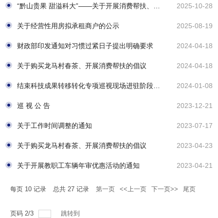
“黔山贵果 甜溢科大”——关于开展消费帮扶、购买联合村猕猴桃的倡议
2025-10-28
关于经营性用房拟承租商户的公示
2025-08-19
财政部印发通知对习惯过紧日子提出明确要求
2024-04-18
关于购买龙马村春茶、开展消费帮扶的倡议
2024-04-18
结束科技成果转移转化专项巡视现场进驻阶段的公告
2024-01-08
巡 视 公 告
2023-12-21
关于工作时间调整的通知
2023-07-17
关于购买龙马村春茶、开展消费帮扶的倡议
2023-04-23
关于开展教职工车辆年审优惠活动的通知
2023-04-21
每页
10
记录
总共
27
记录
第一页
<<上一页
下一页>>
尾页
页码
2
/
3
跳转到